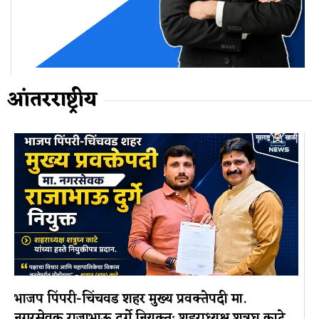
आंतरराष्ट्रीय
भाजप पिंपरी-चिंचवड शहर मुख्य प्रवक्तेपदी मा.
नगरसेवक राजाभाऊ दुर्गे नियुक्त; शहराध्यक्ष शत्रुघ्न काटे