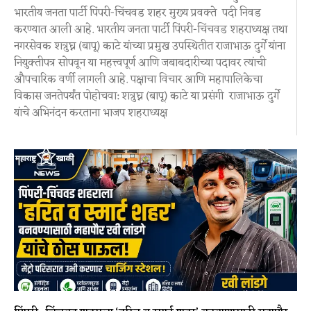
भारतीय जनता पार्टी पिंपरी-चिंचवड शहर मुख्य प्रवक्ते पदी निवड
करण्यात आली आहे. भारतीय जनता पार्टी पिंपरी-चिंचवड शहराध्यक्ष तथा
नगरसेवक शत्रुघ्न (बापू) काटे यांच्या प्रमुख उपस्थितीत राजाभाऊ दुर्गे यांना
नियुक्तीपत्र सोपवून या महत्त्वपूर्ण आणि जबाबदारीच्या पदावर त्यांची
औपचारिक वर्णी लागली आहे. पक्षाचा विचार आणि महापालिकेचा
विकास जनतेपर्यंत पोहोचवा: शत्रुघ्न (बापू) काटे या प्रसंगी राजाभाऊ दुर्गे
यांचे अभिनंदन करताना भाजप शहराध्यक्ष