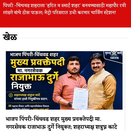
पिंपरी -चिंचवड शहराला ‘हरित व स्मार्ट शहर’ बनवण्यासाठी महापौर रवी
लांडगे यांचे ठोस पाऊल; मेट्रो परिसरात उभी करणार चार्जिंग स्टेशन!
खेळ
भाजप पिंपरी-चिंचवड शहर मुख्य प्रवक्तेपदी मा.
नगरसेवक राजाभाऊ दुर्गे नियुक्त; शहराध्यक्ष शत्रुघ्न काटे