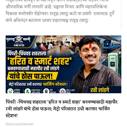
नियुक्तीपत्र सोपवून या महत्त्वपूर्ण आणि जबाबदारीच्या पदावर त्यांची
औपचारिक वर्णी लागली आहे. पक्षाचा विचार आणि महापालिकेचा
विकास जनतेपर्यंत पोहोचवा: शत्रुघ्न (बापू) काटे या प्रसंगी राजाभाऊ दुर्गे
यांचे अभिनंदन करताना भाजप शहराध्यक्ष शत्रुघ्न (बापू)
पिंपरी -चिंचवड शहराला ‘हरित व स्मार्ट शहर’ बनवण्यासाठी महापौर
रवी लांडगे यांचे ठोस पाऊल; मेट्रो परिसरात उभी करणार चार्जिंग
स्टेशन!
Maharashtrakhaki