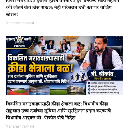
पिंपरी -चिंचवड शहराला ‘हरित व स्मार्ट शहर’ बनवण्यासाठी महापौर
रवी लांडगे यांचे ठोस पाऊल; मेट्रो परिसरात उभी करणार चार्जिंग
स्टेशन!
Maharashtrakhaki
विकसित मराठवाड्यासाठी क्रीडा क्षेत्राला बळ; विभागीय क्रीडा
संकुलात उच्च दर्जाच्या सुविधा आणि सुरक्षितता प्रदान करण्याचे
विभागीय आयुक्त जी. श्रीकांत यांचे निर्देश
Maharashtrakhaki