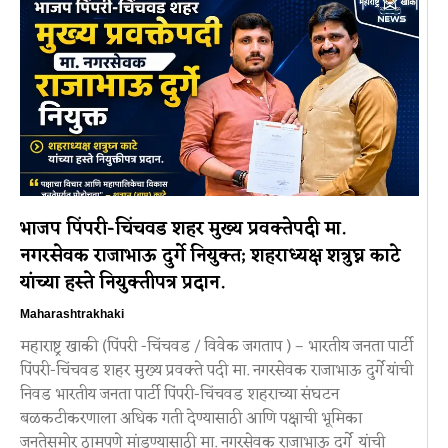
भाजप पिंपरी-चिंचवड शहर मुख्य प्रवक्तेपदी मा.
नगरसेवक राजाभाऊ दुर्गे नियुक्त; शहराध्यक्ष शत्रुघ्न काटे
यांच्या हस्ते नियुक्तीपत्र प्रदान.
Maharashtrakhaki
महाराष्ट्र खाकी (पिंपरी -चिंचवड / विवेक जगताप ) – भारतीय जनता पार्टी
पिंपरी-चिंचवड शहर मुख्य प्रवक्ते पदी मा. नगरसेवक राजाभाऊ दुर्गे यांची
निवड भारतीय जनता पार्टी पिंपरी-चिंचवड शहराच्या संघटन
बळकटीकरणाला अधिक गती देण्यासाठी आणि पक्षाची भूमिका
जनतेसमोर ठामपणे मांडण्यासाठी मा. नगरसेवक राजाभाऊ दुर्गे यांची