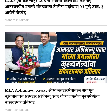
Latur police लातूर LCB पोलिसांची धडाकेबाज कारवाई
आंतरराज्यीय जनावरे चोरट्यांच्या टोळीचा पर्दाफाश; ४१ गुन्हे उघड, ३
आरोपी जेरबंद
Maharashtrakhaki
MLA Abhimnyu pawar औसा मतदारसंघातील पायाभूत
सुविधांबाबत आमदार अभिमन्यू पवार यांच्या प्रयत्नांना मुख्यमंत्र्यांचा
सकारात्मक प्रतिसाद
Maharashtrakhaki