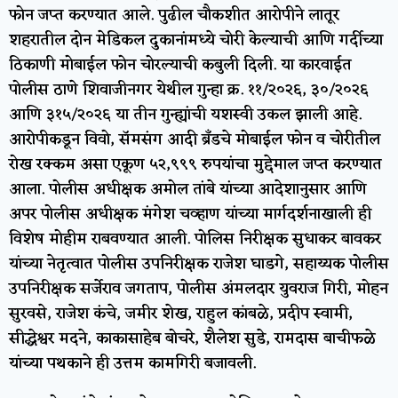
फोन जप्त करण्यात आले. पुढील चौकशीत आरोपीने लातूर
शहरातील दोन मेडिकल दुकानांमध्ये चोरी केल्याची आणि गर्दीच्या
ठिकाणी मोबाईल फोन चोरल्याची कबुली दिली. या कारवाईत
पोलीस ठाणे शिवाजीनगर येथील गुन्हा क्र. ११/२०२६, ३०/२०२६
आणि ३१५/२०२६ या तीन गुन्ह्यांची यशस्वी उकल झाली आहे.
आरोपीकडून विवो, सॅमसंग आदी ब्रँडचे मोबाईल फोन व चोरीतील
रोख रक्कम असा एकूण ५२,९९९ रुपयांचा मुद्देमाल जप्त करण्यात
आला. पोलीस अधीक्षक अमोल तांबे यांच्या आदेशानुसार आणि
अपर पोलीस अधीक्षक मंगेश चव्हाण यांच्या मार्गदर्शनाखाली ही
विशेष मोहीम राबवण्यात आली. पोलिस निरीक्षक सुधाकर बावकर
यांच्या नेतृत्वात पोलीस उपनिरीक्षक राजेश घाडगे, सहाय्यक पोलीस
उपनिरीक्षक सर्जेराव जगताप, पोलीस अंमलदार युवराज गिरी, मोहन
सुरवसे, राजेश कंचे, जमीर शेख, राहुल कांबळे, प्रदीप स्वामी,
सीद्धेश्वर मदने, काकासाहेब बोचरे, शैलेश सुडे, रामदास बाचीफळे
यांच्या पथकाने ही उत्तम कामगिरी बजावली.