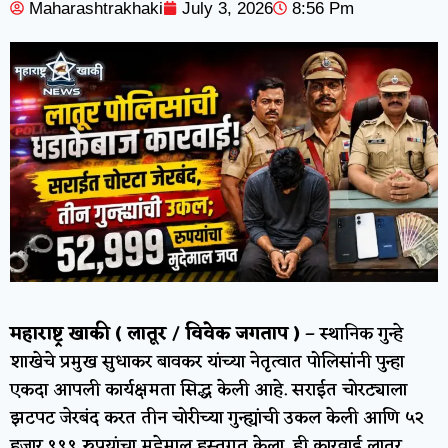
Maharashtrakhaki
July 3, 2026
8:56 Pm
महाराष्ट्र
खाकी
(
लातूर
/
विवेक
जगताप
) –
स्थानिक गुन्हे
शाखेचे प्रमुख सुधाकर बावकर यांच्या नेतृत्वात पोलिसांनी पुन्हा
एकदा आपली कार्यक्षमता सिद्ध केली आहे. सराईत चोरट्याला
झटपट जेरबंद करत तीन चोरीच्या गुन्ह्यांची उकल केली आणि ५२
हजार ९९९ रुपयांचा मुद्देमाल हस्तगत केला. ही कारवाई लातूर