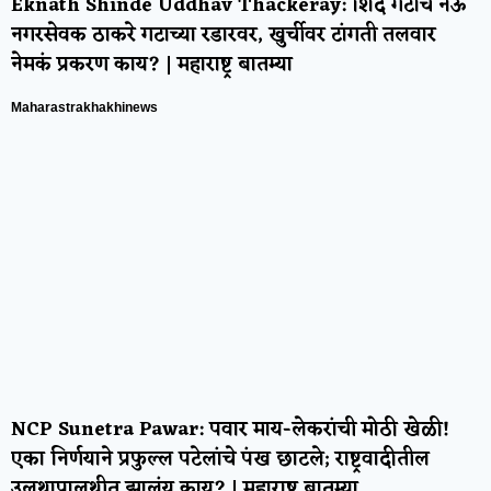
Eknath Shinde Uddhav Thackeray: शिंदे गटाचे नऊ
नगरसेवक ठाकरे गटाच्या रडारवर, खुर्चीवर टांगती तलवार
नेमकं प्रकरण काय? | महाराष्ट्र बातम्या
Maharastrakhakhinews
NCP Sunetra Pawar: पवार माय-लेकरांची मोठी खेळी!
एका निर्णयाने प्रफुल्ल पटेलांचे पंख छाटले; राष्ट्रवादीतील
उलथापालथीत झालंय काय? | महाराष्ट्र बातम्या