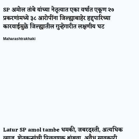
SP अमोल तांबे यांच्या नेतृत्वात एका वर्षात एकूण २७
प्रकरणांमध्ये ३८ आरोपींना जिल्ह्याबाहेर हद्दपारिच्या
कारवाईमुळे जिल्ह्यातील गुन्हेगारीत लक्षणीय घट
Maharashtrakhaki
Latur SP amol tambe धमकी, जबरदस्ती, अत्यधिक
व्याज, शेतकऱ्यांची पिळवणूक थांबवा, अवैध सावकारी