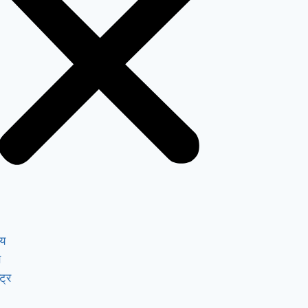
ीय
स
ट्र