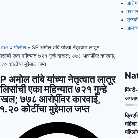
आरोग्
प्रश
राजक
आमच्य
ome
»
पोलीस
»
SP अमोल तांबे यांच्या नेतृत्वात लातूर
िसांची एका महिन्यात ७२१ गुन्हे दाखल; ७७८ आरोपींवर कारवाई,
२० कोटींचा मुद्देमाल जप्त
Na
P अमोल तांबे यांच्या नेतृत्वात लातूर
ोलिसांची एका महिन्यात ७२१ गुन्हे
पिंपरी
ाखल; ७७८ आरोपींवर कारवाई,
जगताप 
mahara
१.२० कोटींचा मुद्देमाल जप्त
क्रिएट
महिला 
महिलां