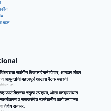
य
ासकीय
ीय
ा बद्दल
tional
-चिंचवडचा सर्वांगीण विकास वेगाने होणार; आमदार शंकर
व आयुक्तांची महत्त्वपूर्ण आढावा बैठक यशस्वी
shtrakhaki
िव्ह फाऊंडेशनचा स्तुत्य उपक्रम, औसा मतदारसंघात
सक्षमीकरण व समाजसेवेत उल्लेखनीय कार्य करणाऱ्या
चा विशेष सत्कार.