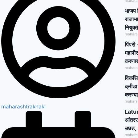
mahara
भाजप प
राजाभाऊ
नियुक्
mahara
पिंपरी
महापौर
करणार 
mahara
विकसित
क्रीडा
करण्याच
mahara
maharashtrakhaki
Latur
आंतररा
उघड, 
mahara