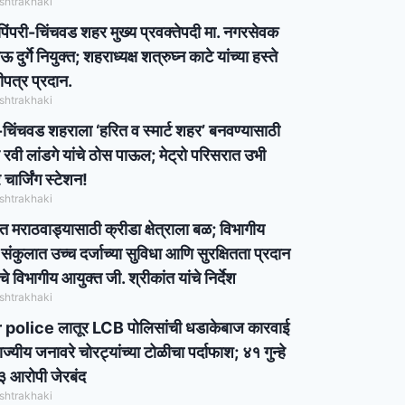
shtrakhaki
िंपरी-चिंचवड शहर मुख्य प्रवक्तेपदी मा. नगरसेवक
 दुर्गे नियुक्त; शहराध्यक्ष शत्रुघ्न काटे यांच्या हस्ते
तीपत्र प्रदान.
shtrakhaki
 -चिंचवड शहराला ‘हरित व स्मार्ट शहर’ बनवण्यासाठी
 रवी लांडगे यांचे ठोस पाऊल; मेट्रो परिसरात उभी
चार्जिंग स्टेशन!
shtrakhaki
 मराठवाड्यासाठी क्रीडा क्षेत्राला बळ; विभागीय
 संकुलात उच्च दर्जाच्या सुविधा आणि सुरक्षितता प्रदान
े विभागीय आयुक्त जी. श्रीकांत यांचे निर्देश
shtrakhaki
 police लातूर LCB पोलिसांची धडाकेबाज कारवाई
ज्यीय जनावरे चोरट्यांच्या टोळीचा पर्दाफाश; ४१ गुन्हे
३ आरोपी जेरबंद
shtrakhaki