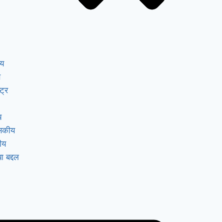
ीय
स
ट्र
य
ासकीय
ीय
ा बद्दल