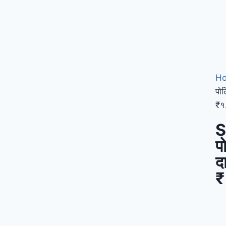
H
पोल
₹१.
S
प
द
₹