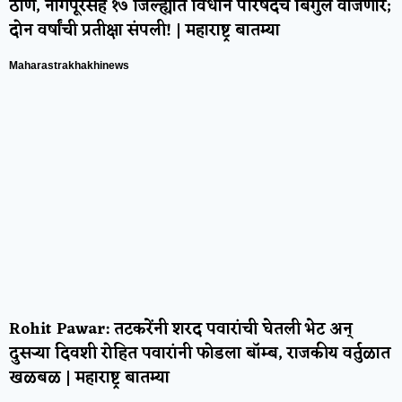
ठाणे, नागपूरसह १७ जिल्ह्यांत विधान परिषदेचे बिगुल वाजणार;
दोन वर्षांची प्रतीक्षा संपली! | महाराष्ट्र बातम्या
Maharastrakhakhinews
Rohit Pawar: तटकरेंनी शरद पवारांची घेतली भेट अन्
दुसऱ्या दिवशी रोहित पवारांनी फोडला बॉम्ब, राजकीय वर्तुळात
खळबळ | महाराष्ट्र बातम्या